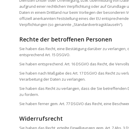
Diensten Dritter oder Offenlegung, bzw. Übermittlung von Daten 
aufgrund einer rechtlichen Verpflichtung oder auf Grundlage un
Daten in einem Drittland nur beim Vorliegen der besonderen Vo
offiziell anerkannten Feststellung eines der EU entsprechenden
Verpflichtungen (so genannte „Standardvertragsklauseln“).
Rechte der betroffenen Personen
Sie haben das Recht, eine Bestätigung darüber zu verlangen,
entsprechend Art. 15 DSGVO.
Sie haben entsprechend. Art. 16 DSGVO das Recht, die Vervolls
Sie haben nach Maßgabe des Art. 17 DSGVO das Recht zu verla
Verarbeitung der Daten zu verlangen.
Sie haben das Recht zu verlangen, dass die Sie betreffenden 
zu fordern.
Sie haben ferner gem. Art. 77 DSGVO das Recht, eine Beschwe
Widerrufsrecht
Sie haben das Recht, erteilte Einwilligungen gem. Art. 7 Abs. 