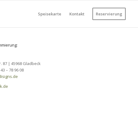
Speisekarte
Kontakt
Reservierung
ammierung:
. 87 | 45968 Gladbeck
 43 – 78 96 08
isigns.de
k.de