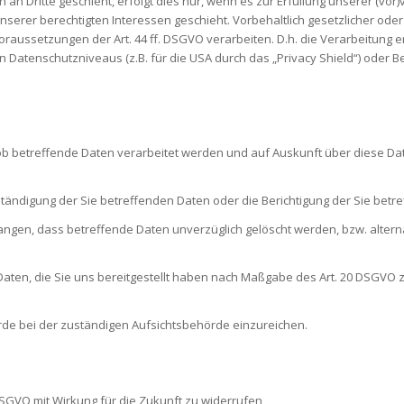
an Dritte geschieht, erfolgt dies nur, wenn es zur Erfüllung unserer (vor)v
serer berechtigten Interessen geschieht. Vorbehaltlich gesetzlicher oder 
raussetzungen der Art. 44 ff. DSGVO verarbeiten. D.h. die Verarbeitung e
 Datenschutzniveaus (z.B. für die USA durch das „Privacy Shield“) oder Bea
 ob betreffende Daten verarbeitet werden und auf Auskunft über diese Da
tändigung der Sie betreffenden Daten oder die Berichtigung der Sie betr
ngen, dass betreffende Daten unverzüglich gelöscht werden, bzw. alter
Daten, die Sie uns bereitgestellt haben nach Maßgabe des Art. 20 DSGVO 
rde bei der zuständigen Aufsichtsbehörde einzureichen.
3 DSGVO mit Wirkung für die Zukunft zu widerrufen