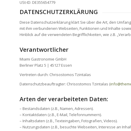
USt-ID: DE355654779
DATENSCHUTZERKLÄRUNG
Diese Datenschutzerklärung klärt Sie über die Art, den Umf
mit ihm verbundenen Webseiten, Funktionen und Inhalte sowie 
Hinblick auf die verwendeten Begrifflichkeiten, wie z.B. „Vera
Verantwortlicher
Miami Gastronomie GmbH
Berliner Platz 5 | 45127 Essen
Vertreten durch: Chrisostomos Tzintalas
Datenschutzbeauftragter: Chrisostomos Tzintalas (
info@themea
Arten der verarbeiteten Daten:
– Bestandsdaten (z.B., Namen, Adressen).
– Kontaktdaten (z.B., E-Mail, Telefonnummern).
– Inhaltsdaten (z.B., Texteingaben, Fotografien, Videos).
– Nutzungsdaten (z.B., besuchte Webseiten, Interesse an Inhalt