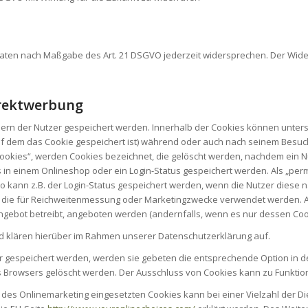
Daten nach Maßgabe des Art. 21 DSGVO jederzeit widersprechen. Der Wid
irektwerbung
nern der Nutzer gespeichert werden. Innerhalb der Cookies können unters
f dem das Cookie gespeichert ist) während oder auch nach seinem Besuch
ookies“, werden Cookies bezeichnet, die gelöscht werden, nachdem ein Nu
s in einem Onlineshop oder ein Login-Status gespeichert werden. Als „per
o kann z.B. der Login-Status gespeichert werden, wenn die Nutzer dies
, die für Reichweitenmessung oder Marketingzwecke verwendet werden. Al
gebot betreibt, angeboten werden (andernfalls, wenn es nur dessen Cookie
 klären hierüber im Rahmen unserer Datenschutzerklärung auf.
er gespeichert werden, werden sie gebeten die entsprechende Option in d
 Browsers gelöscht werden. Der Ausschluss von Cookies kann zu Funkti
es Onlinemarketing eingesetzten Cookies kann bei einer Vielzahl der Diens