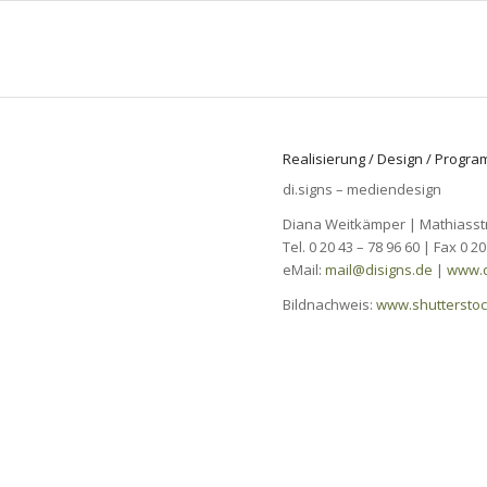
Realisierung / Design / Progr
di.signs – mediendesign
Diana Weitkämper | Mathiasstr
Tel. 0 20 43 – 78 96 60 | Fax 0 20
eMail:
mail@disigns.de
|
www.d
Bildnachweis:
www.shutterstoc