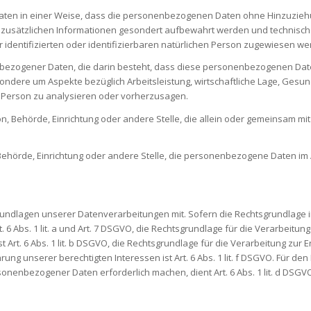
en in einer Weise, dass die personenbezogenen Daten ohne Hinzuziehung
 zusätzlichen Informationen gesondert aufbewahrt werden und technisch
identifizierten oder identifizierbaren natürlichen Person zugewiesen we
nenbezogener Daten, die darin besteht, dass diese personenbezogenen Da
ndere um Aspekte bezüglich Arbeitsleistung, wirtschaftliche Lage, Gesund
n Person zu analysieren oder vorherzusagen.
rson, Behörde, Einrichtung oder andere Stelle, die allein oder gemeinsam 
, Behörde, Einrichtung oder andere Stelle, die personenbezogene Daten im 
undlagen unserer Datenverarbeitungen mit. Sofern die Rechtsgrundlage in
t. 6 Abs. 1 lit. a und Art. 7 DSGVO, die Rechtsgrundlage für die Verarbeit
. 6 Abs. 1 lit. b DSGVO, die Rechtsgrundlage für die Verarbeitung zur Erfüll
g unserer berechtigten Interessen ist Art. 6 Abs. 1 lit. f DSGVO. Für den
onenbezogener Daten erforderlich machen, dient Art. 6 Abs. 1 lit. d DSGV