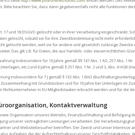
ie EU-Seite
http://www.youronlinechoices.com/
erklärt werden. Des Weite
n. Bitte beachten Sie, dass dann gegebenenfalls nicht alle Funktionen d
. 17 und 18 DSGVO gelöscht oder in ihrer Verarbeitung eingeschränkt. S
en gelöscht, sobald sie für ihre Zweckbestimmung nicht mehr erforderlic
 gelöscht werden, weil sie für andere und gesetzlich zulässige Zwecke er
eitet. Das gilt z.B. für Daten, die aus handels- oder steuerrechtlichen 
ahrung insbesondere für 10 Jahre gemäß §§ 147 Abs. 1 AO, 257 Abs. 1 Nr. 
erlagen, etc.) und 6 Jahre gemäß § 257 Abs. 1 Nr. 2 und 3, Abs. 4 HGB (Ha
ahrung insbesondere für 7 J gemäß § 132 Abs. 1 BAO (Buchhaltungsunterla
 im Zusammenhang mit Grundstücken und für 10 Jahre bei Unterlagen im Z
n Nichtunternehmer in EU-Mitgliedstaaten erbracht werden und für die 
üroorganisation, Kontaktverwaltung
e Organisation unseres Betriebs, Finanzbuchhaltung und Befolgung der ge
ng unserer vertraglichen Leistungen verarbeiten. Die Verarbeitungsgrundlagen
rtner und Websitebesucher betroffen. Der Zweck und unser Interesse an d
, also Aufgaben die der Aufrechterhaltung unserer Geschäftstätigkeite