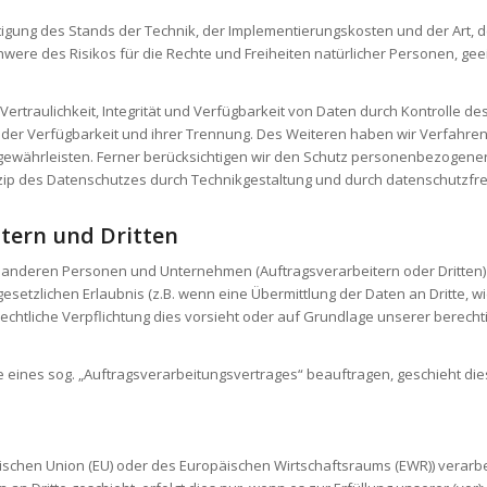
tigung des Stands der Technik, der Implementierungskosten und der Art
Schwere des Risikos für die Rechte und Freiheiten natürlicher Personen, 
raulichkeit, Integrität und Verfügbarkeit von Daten durch Kontrolle de
g der Verfügbarkeit und ihrer Trennung. Des Weiteren haben wir Verfahre
währleisten. Ferner berücksichtigen wir den Schutz personenbezogener 
p des Datenschutzes durch Technikgestaltung und durch datenschutzfreu
tern und Dritten
nderen Personen und Unternehmen (Auftragsverarbeitern oder Dritten) of
setzlichen Erlaubnis (z.B. wenn eine Übermittlung der Daten an Dritte, wie
ne rechtliche Verpflichtung dies vorsieht oder auf Grundlage unserer berech
e eines sog. „Auftragsverarbeitungsvertrages“ beauftragen, geschieht di
opäischen Union (EU) oder des Europäischen Wirtschaftsraums (EWR)) vera