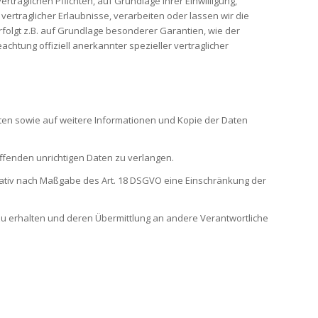
ertraglichen Pflichten, auf Grundlage Ihrer Einwilligung,
vertraglicher Erlaubnisse, verarbeiten oder lassen wir die
rfolgt z.B. auf Grundlage besonderer Garantien, wie der
chtung offiziell anerkannter spezieller vertraglicher
ten sowie auf weitere Informationen und Kopie der Daten
effenden unrichtigen Daten zu verlangen.
nativ nach Maßgabe des Art. 18 DSGVO eine Einschränkung der
zu erhalten und deren Übermittlung an andere Verantwortliche