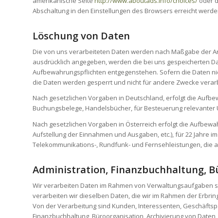
amerikanische Seite
http://www.aboutads.info/choices/
oder d
Abschaltung in den Einstellungen des Browsers erreicht werde
Löschung von Daten
Die von uns verarbeiteten Daten werden nach Maßgabe der Art
ausdrücklich angegeben, werden die bei uns gespeicherten Dat
Aufbewahrungspflichten entgegenstehen. Sofern die Daten nicht
die Daten werden gesperrt und nicht für andere Zwecke verarb
Nach gesetzlichen Vorgaben in Deutschland, erfolgt die Aufbew
Buchungsbelege, Handelsbücher, für Besteuerung relevanter Unt
Nach gesetzlichen Vorgaben in Österreich erfolgt die Aufbew
Aufstellung der Einnahmen und Ausgaben, etc.), für 22 Jahre
Telekommunikations-, Rundfunk- und Fernsehleistungen, die a
Administration, Finanzbuchhaltung, B
Wir verarbeiten Daten im Rahmen von Verwaltungsaufgaben sowi
verarbeiten wir dieselben Daten, die wir im Rahmen der Erbringu
Von der Verarbeitung sind Kunden, Interessenten, Geschäftspa
Finanzbuchhaltung, Büroorganisation, Archivierung von Daten