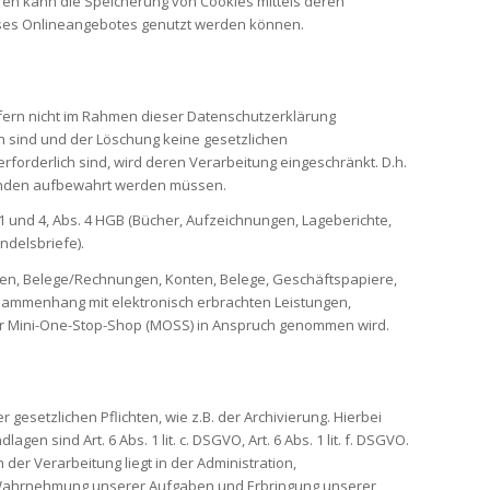
ren kann die Speicherung von Cookies mittels deren
ieses Onlineangebotes genutzt werden können.
ofern nicht im Rahmen dieser Datenschutzerklärung
h sind und der Löschung keine gesetzlichen
forderlich sind, wird deren Verarbeitung eingeschränkt. D.h.
Gründen aufbewahrt werden müssen.
1 und 4, Abs. 4 HGB (Bücher, Aufzeichnungen, Lageberichte,
ndelsbriefe).
gen, Belege/Rechnungen, Konten, Belege, Geschäftspapiere,
usammenhang mit elektronisch erbrachten Leistungen,
der Mini-One-Stop-Shop (MOSS) in Anspruch genommen wird.
setzlichen Pflichten, wie z.B. der Archivierung. Hierbei
 sind Art. 6 Abs. 1 lit. c. DSGVO, Art. 6 Abs. 1 lit. f. DSGVO.
er Verarbeitung liegt in der Administration,
n, Wahrnehmung unserer Aufgaben und Erbringung unserer