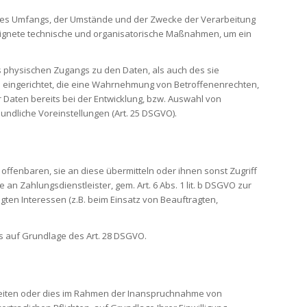
, des Umfangs, der Umstände und der Zwecke der Verarbeitung
geeignete technische und organisatorische Maßnahmen, um ein
s physischen Zugangs zu den Daten, als auch des sie
n eingerichtet, die eine Wahrnehmung von Betroffenenrechten,
Daten bereits bei der Entwicklung, bzw. Auswahl von
ndliche Voreinstellungen (Art. 25 DSGVO).
fenbaren, sie an diese übermitteln oder ihnen sonst Zugriff
 an Zahlungsdienstleister, gem. Art. 6 Abs. 1 lit. b DSGVO zur
tigten Interessen (z.B. beim Einsatz von Beauftragten,
es auf Grundlage des Art. 28 DSGVO.
rbeiten oder dies im Rahmen der Inanspruchnahme von