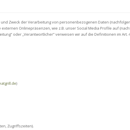
ang und Zweck der Verarbeitung von personenbezogenen Daten (nachfolge
externen Onlinepräsenzen, wie z.B. unser Social Media Profile auf (nac
rbeitung“ oder „Verantwortlicher“ verweisen wir auf die Definitionen im A
tgrill.de
)
en, Zugriffszeiten).