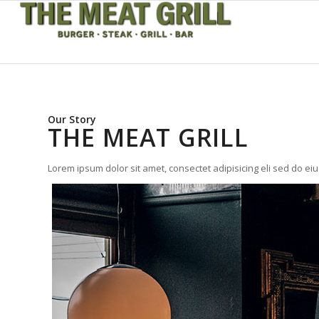
Our Story
THE MEAT GRILL
Lorem ipsum dolor sit amet, consectet adipisicing eli sed do e