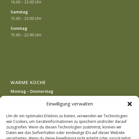
16.00 – 23.00 Uhr
Samstag
15.00 – 23.00 Uhr
Sonntag
15.00 – 22.00 Uhr
WARME KÜCHE
Montag – Donnerstag
16.00 – 22.00 Uhr
Einwilligung verwalten
Freitag
16.00 – 23.00 Uhr
Um dir ein optimales Erlebnis zu bieten, verwenden wir Technologien
wie Cookies, um Geräteinformationen zu speichern und/oder darauf
Samstag
zuzugreifen. Wenn du diesen Technologien zustimmst, können wir
15.00 – 23.00 Uhr
Daten wie das Surfverhalten oder eindeutige IDs auf dieser Website
verarbeiten. Wenn du deine Einwilligung nicht erteilst oder zurückziehst,